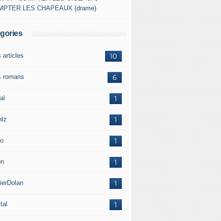
MPTER LES CHAPEAUX (drame)
gories
 articles
10
 romans
6
al
1
ntz
1
o
1
on
1
ierDolan
1
tal
1