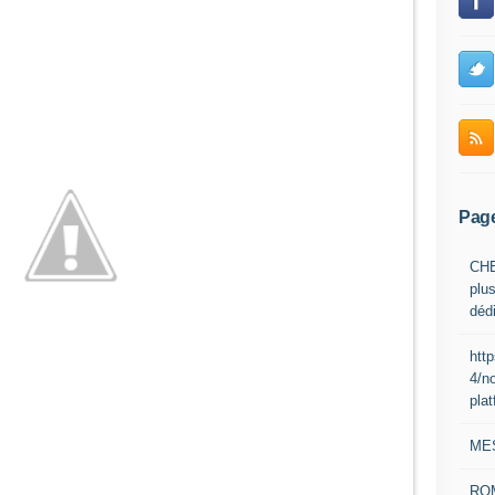
Pag
CHE
plus
déd
htt
4/n
pla
ME
RO