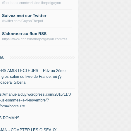
//facebook.com/christine.thepotgayon
Suivez-moi sur Twitter
//twitter.com/GayonThepot
S'abonner au flux RSS
https://www.christinethepotgayon.com/rss
es
RS AMIS LECTEURS... Rdv au 2ème
 gros salon du livre de France, où j'y
icacerai Siberia
ps://manuelalduy.wordpress.com/2016/11/0
ous-sommes-le-4-novembre/?
tform=hootsuite
S ROMANS
MAN - COMPTER LES OISEAUX,