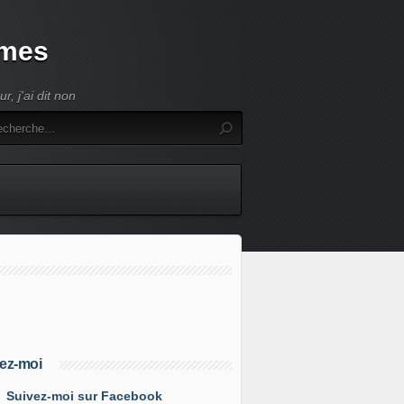
umes
, j'ai dit non
ez-moi
Suivez-moi sur Facebook