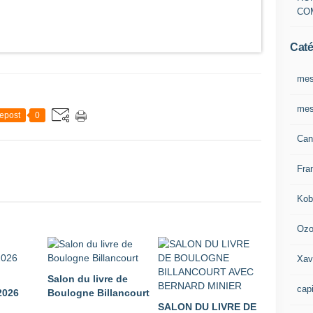
CO
Caté
mes
mes
epost
0
Can
Fra
Kob
Oz
Xav
Salon du livre de
capi
026
Boulogne Billancourt
SALON DU LIVRE DE