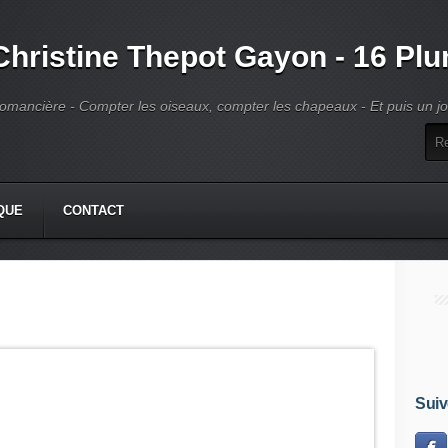
Christine Thepot Gayon - 16 Pl
omancière - Compter les oiseaux, compter les chapeaux - Et puis un jour
QUE
CONTACT
Suiv