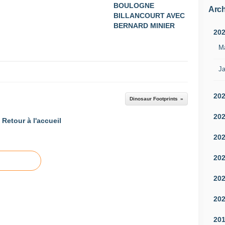
BOULOGNE
Arch
BILLANCOURT AVEC
BERNARD MINIER
20
M
Ja
20
Dinosaur Footprints
20
Retour à l'accueil
20
20
20
20
20