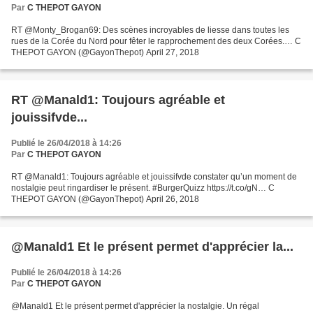
Par
C THEPOT GAYON
RT @Monty_Brogan69: Des scènes incroyables de liesse dans toutes les
rues de la Corée du Nord pour fêter le rapprochement des deux Corées.… C
THEPOT GAYON (@GayonThepot) April 27, 2018
RT @Manald1: Toujours agréable et
jouissifvde...
Publié le 26/04/2018 à 14:26
Par
C THEPOT GAYON
RT @Manald1: Toujours agréable et jouissifvde constater qu’un moment de
nostalgie peut ringardiser le présent. #BurgerQuizz https://t.co/gN… C
THEPOT GAYON (@GayonThepot) April 26, 2018
@Manald1 Et le présent permet d'apprécier la...
Publié le 26/04/2018 à 14:26
Par
C THEPOT GAYON
@Manald1 Et le présent permet d'apprécier la nostalgie. Un régal