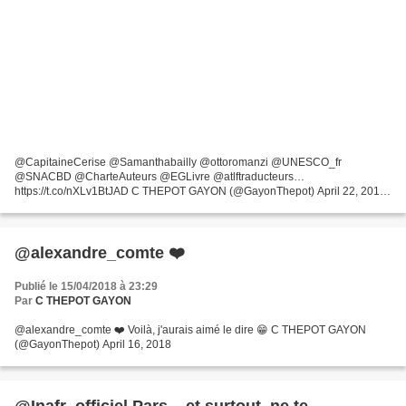
@CapitaineCerise @Samanthabailly @ottoromanzi @UNESCO_fr
@SNACBD @CharteAuteurs @EGLivre @atlftraducteurs…
https://t.co/nXLv1BtJAD C THEPOT GAYON (@GayonThepot) April 22, 2018
@CapitaineCerise @Samanthabailly @ottoromanzi @UNESCO_fr
@SNACBD @CharteAuteurs...
@alexandre_comte ❤️
Publié le 15/04/2018 à 23:29
Par
C THEPOT GAYON
@alexandre_comte ❤️ Voilà, j'aurais aimé le dire 😁 C THEPOT GAYON
(@GayonThepot) April 16, 2018