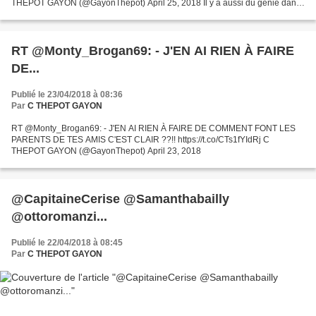
THEPOT GAYON (@GayonThepot) April 25, 2018 Il y a aussi du génie dans
le cinéma indépendant. "Les étoiles restantes"...
RT @Monty_Brogan69: - J'EN AI RIEN À FAIRE
DE...
Publié le 23/04/2018 à 08:36
Par
C THEPOT GAYON
RT @Monty_Brogan69: - J'EN AI RIEN À FAIRE DE COMMENT FONT LES
PARENTS DE TES AMIS C'EST CLAIR ??!! https://t.co/CTs1fYIdRj C
THEPOT GAYON (@GayonThepot) April 23, 2018
@CapitaineCerise @Samanthabailly
@ottoromanzi...
Publié le 22/04/2018 à 08:45
Par
C THEPOT GAYON