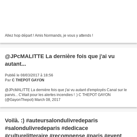
Allez hop départ ! Amis Normands, je vous y attends !
@JPcMALITTE La dernière fois que j'ai vu
autant...
Publié le 08/03/2017 à 18:56
Par
C THEPOT GAYON
@JPcMALITTE La dernière fois que j'ai vu autant d'employés Canal sur le
parvis... C'était pour les alertes incendies ! :) C THEPOT GAYON
(@GayonThepot) March 08, 2017
Voilà. :) #auteursalondulivredeparis
#salondulivredeparis #dedicace
#culturelitteraire #recompense #paris #event