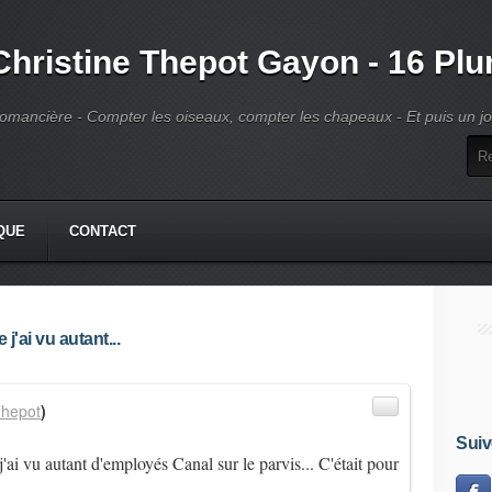
Christine Thepot Gayon - 16 Pl
omancière - Compter les oiseaux, compter les chapeaux - Et puis un jour
QUE
CONTACT
'ai vu autant...
hepot
)
Suiv
'ai vu autant d'employés Canal sur le parvis... C'était pour