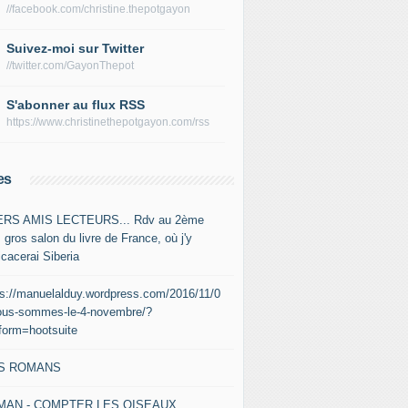
//facebook.com/christine.thepotgayon
Suivez-moi sur Twitter
//twitter.com/GayonThepot
S'abonner au flux RSS
https://www.christinethepotgayon.com/rss
es
RS AMIS LECTEURS... Rdv au 2ème
 gros salon du livre de France, où j'y
icacerai Siberia
ps://manuelalduy.wordpress.com/2016/11/0
ous-sommes-le-4-novembre/?
tform=hootsuite
S ROMANS
MAN - COMPTER LES OISEAUX,