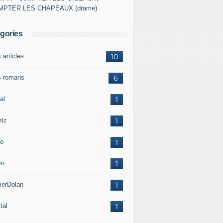
MPTER LES CHAPEAUX (drame)
gories
 articles
10
 romans
6
al
1
ntz
1
o
1
on
1
ierDolan
1
tal
1