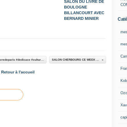
SALON DU LIVRE DE
CO
BOULOGNE
BILLANCOURT AVEC
BERNARD MINIER
Caté
mes
mes
Can
Voilà. :) #auteursalondulivredeparis #salondulivredeparis #dedicace #culturelitteraire #recompense #paris #event
SALON CHERBOURG CE WEEK END (11 et 12 mars)
Fra
Retour à l'accueil
Kob
Oz
Xav
capi