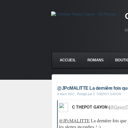
R
ACCUEIL
ROMANS
BOUTI
@JPcMALITTE La dernière fois que j
8 Mars 2017
, Rédigé par C THEPOT GAYON
C THEPOT GAYON (
@GayonT
@JPcMALITTE
La dernière fois que j
les alertes incendies ! :)