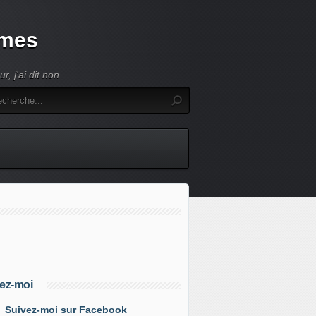
umes
, j'ai dit non
ez-moi
Suivez-moi sur Facebook