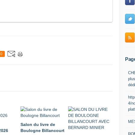
0
Pag
CHE
plus
déd
htt
4/n
pla
ME
Salon du livre de
026
Boulogne Billancourt
RO