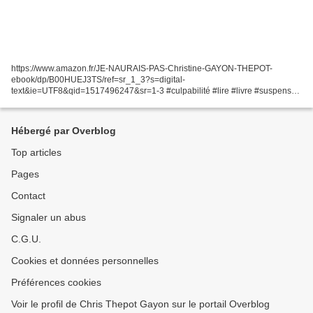
https://www.amazon.fr/JE-NAURAIS-PAS-Christine-GAYON-THEPOT-
ebook/dp/B00HUEJ3TS/ref=sr_1_3?s=digital-
text&ie=UTF8&qid=1517496247&sr=1-3 #culpabilité #lire #livre #suspens
#drame #psychologie #dramepsychologique #jenauraispasdû #écrivain
Hébergé par Overblog
Top articles
Pages
Contact
Signaler un abus
C.G.U.
Cookies et données personnelles
Préférences cookies
Voir le profil de Chris Thepot Gayon sur le portail Overblog