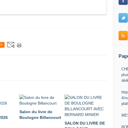
0
Pag
CHE
plus
déd
htt
4/n
pla
Salon du livre de
ME
026
Boulogne Billancourt
SALON DU LIVRE DE
RO