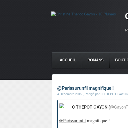
R
ACCUEIL
ROMANS
BOUTI
@Parissurunfil magnifique !
4 Décembre 2015
, Rédigé par C THEPOT GAYO
C THEPOT GAYON (
@GayonT
@Parissurunfil
magnifique !