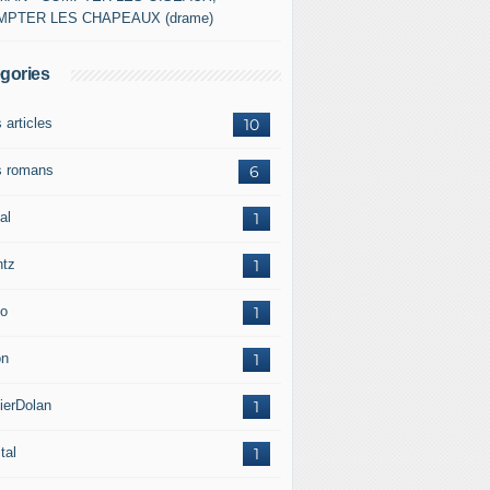
MPTER LES CHAPEAUX (drame)
gories
 articles
10
 romans
6
al
1
ntz
1
o
1
on
1
ierDolan
1
tal
1