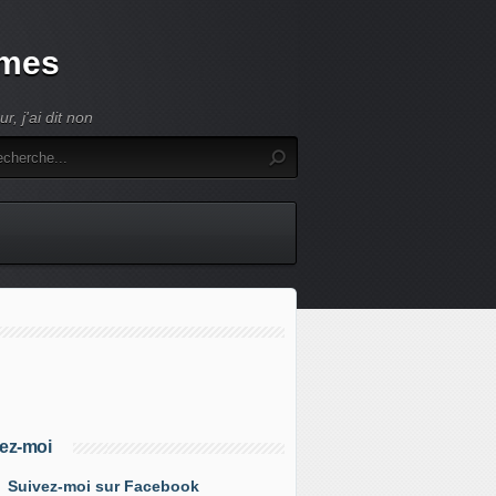
umes
, j'ai dit non
ez-moi
Suivez-moi sur Facebook