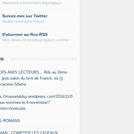
//facebook.com/christine.thepotgayon
Suivez-moi sur Twitter
//twitter.com/GayonThepot
S'abonner au flux RSS
https://www.christinethepotgayon.com/rss
es
RS AMIS LECTEURS... Rdv au 2ème
 gros salon du livre de France, où j'y
icacerai Siberia
ps://manuelalduy.wordpress.com/2016/11/0
ous-sommes-le-4-novembre/?
tform=hootsuite
S ROMANS
MAN - COMPTER LES OISEAUX,