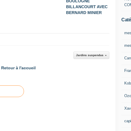
BOULOGNE
CO
BILLANCOURT AVEC
BERNARD MINIER
Caté
mes
mes
Jardins suspendus
Can
Retour à l'accueil
Fra
Kob
Oz
Xav
capi