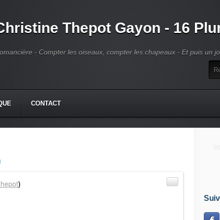
Christine Thepot Gayon - 16 Pl
omancière - Compter les oiseaux, compter les chapeaux - Et puis un jour
QUE
CONTACT
N
hepot
)
Suiv