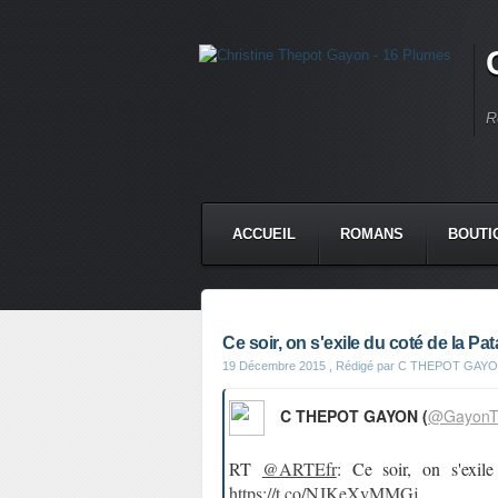
R
ACCUEIL
ROMANS
BOUTI
Ce soir, on s'exile du coté de la Pa
19 Décembre 2015
, Rédigé par C THEPOT GAY
C THEPOT GAYON (
@GayonT
RT
@ARTEfr
: Ce soir, on s'exi
https://t.co/NJKeXvMMGj