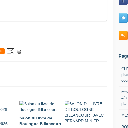
0
Pag
CHE
plus
déd
htt
4/n
pla
ME
Salon du livre de
026
Boulogne Billancourt
RO