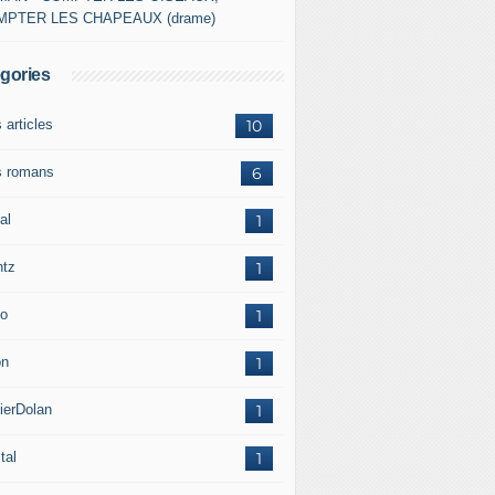
MPTER LES CHAPEAUX (drame)
gories
 articles
10
 romans
6
al
1
ntz
1
o
1
on
1
ierDolan
1
tal
1