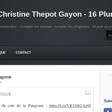
Christine Thepot Gayon - 16 Pl
omancière - Compter les oiseaux, compter les chapeaux - Et puis un jour
QUE
CONTACT
tagonie
ON
hepot
)
Suiv
le du coté de la Patagonie :
https://t.co/VR53HQAp9f