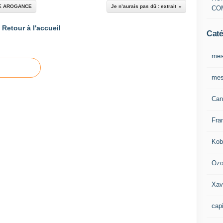
RE AROGANCE
Je n’aurais pas dû : extrait
CO
Retour à l'accueil
Caté
mes
mes
Can
Fra
Kob
Oz
Xav
capi