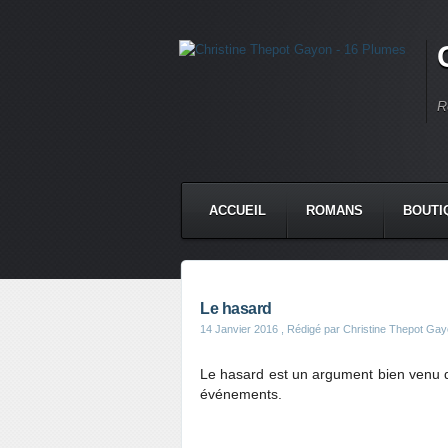
R
ACCUEIL
ROMANS
BOUTI
Le hasard
14 Janvier 2016
, Rédigé par Christine Thepot Ga
Le hasard est un argument bien venu q
événements.