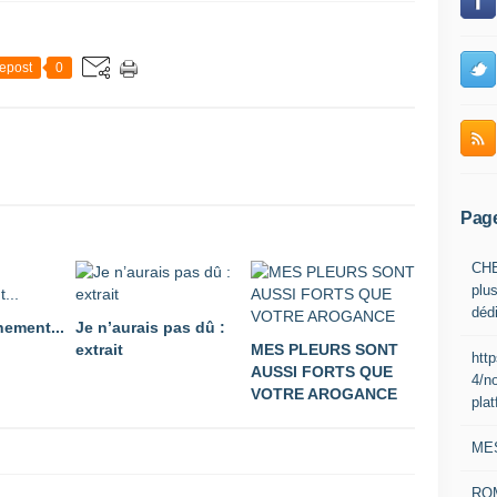
epost
0
Pag
CHE
plus
déd
nement...
Je n’aurais pas dû :
extrait
MES PLEURS SONT
htt
AUSSI FORTS QUE
4/n
VOTRE AROGANCE
pla
ME
RO