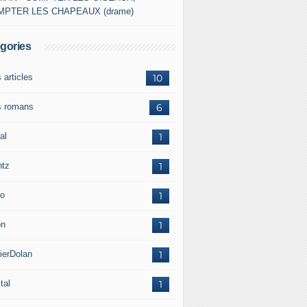
MPTER LES CHAPEAUX (drame)
gories
 articles
10
 romans
6
al
1
ntz
1
o
1
on
1
ierDolan
1
tal
1