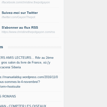
//facebook.com/christine.thepotgayon
Suivez-moi sur Twitter
//twitter.com/GayonThepot
S'abonner au flux RSS
https://www.christinethepotgayon.com/rss
es
RS AMIS LECTEURS... Rdv au 2ème
 gros salon du livre de France, où j'y
icacerai Siberia
ps://manuelalduy.wordpress.com/2016/11/0
ous-sommes-le-4-novembre/?
tform=hootsuite
S ROMANS
MAN - COMPTER LES OISEAUX,