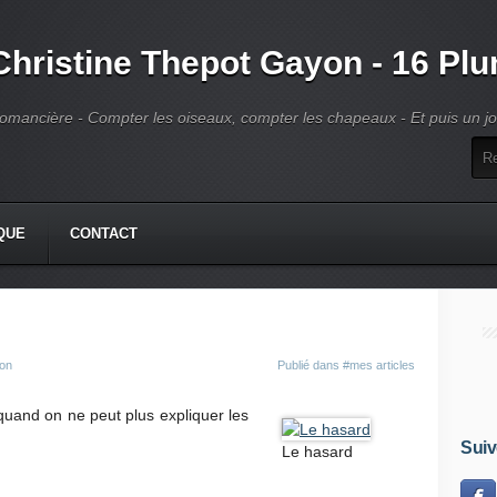
Christine Thepot Gayon - 16 Pl
omancière - Compter les oiseaux, compter les chapeaux - Et puis un jour
QUE
CONTACT
yon
Publié dans
#mes articles
uand on ne peut plus expliquer les
Suiv
Le hasard