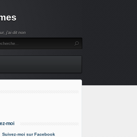
umes
, j'ai dit non
ez-moi
Suivez-moi sur Facebook