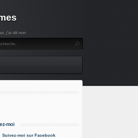
umes
, j'ai dit non
ez-moi
Suivez-moi sur Facebook