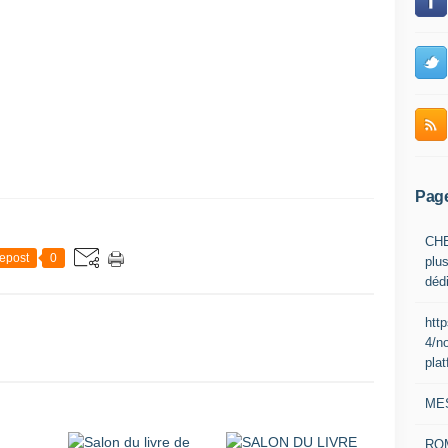
Pag
CHE
epost
0
plus
déd
htt
4/n
pla
ME
RO