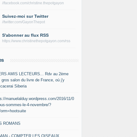
//facebook.com/christine.thepotgayon
Suivez-moi sur Twitter
//twitter.com/GayonThepot
S'abonner au flux RSS
https://www.christinethepotgayon.com/rss
es
RS AMIS LECTEURS... Rdv au 2ème
 gros salon du livre de France, où j'y
icacerai Siberia
ps://manuelalduy.wordpress.com/2016/11/0
ous-sommes-le-4-novembre/?
tform=hootsuite
S ROMANS
MAN - COMPTER LES OISEAUX,