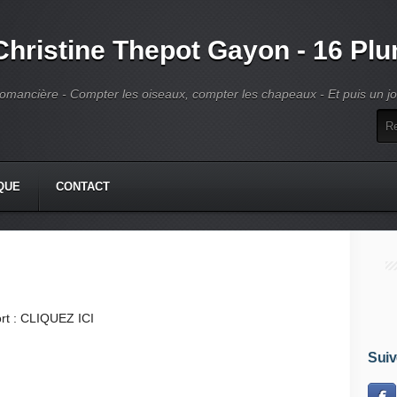
Christine Thepot Gayon - 16 Pl
omancière - Compter les oiseaux, compter les chapeaux - Et puis un jour
QUE
CONTACT
rt :
CLIQUEZ ICI
Suiv