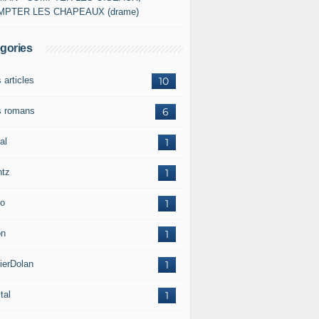
MPTER LES CHAPEAUX (drame)
gories
 articles
10
 romans
6
al
1
ntz
1
o
1
on
1
ierDolan
1
tal
1