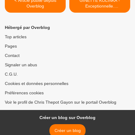
< Article publié depuis
GINETTE KOLINKA -
Overblog
Exceptionnelle.
PhilippeDana Joujou74
GinetteKolinka Courage
Force >
Hébergé par Overblog
Top articles
Pages
Contact
Signaler un abus
C.G.U.
Cookies et données personnelles
Préférences cookies
Voir le profil de Chris Thepot Gayon sur le portail Overblog
Créer un blog sur Overblog
Créer un blog