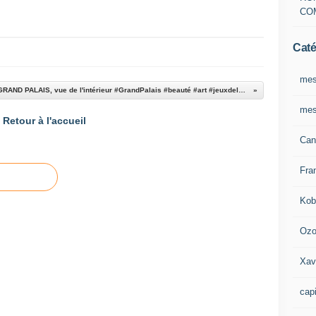
CO
Caté
mes
GRAND PALAIS, vue de l'intérieur #GrandPalais #beauté #art #jeuxdelumières #paris #émotion
mes
Retour à l'accueil
Can
Fra
Kob
Oz
Xav
capi