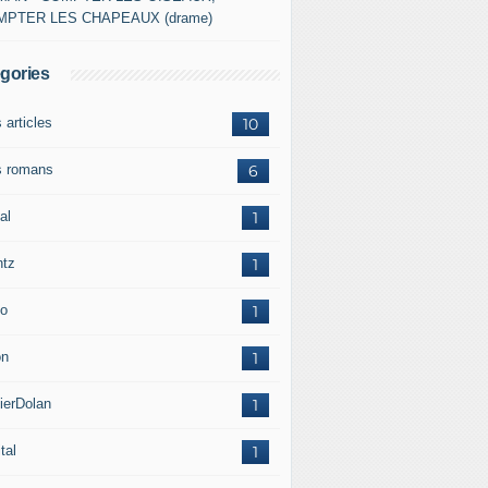
MPTER LES CHAPEAUX (drame)
gories
 articles
10
 romans
6
al
1
ntz
1
o
1
on
1
ierDolan
1
tal
1