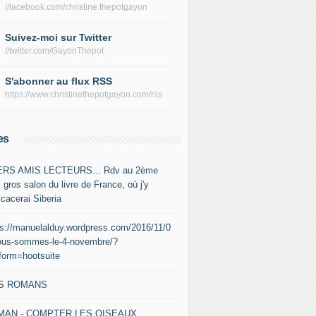
//facebook.com/christine.thepotgayon
Suivez-moi sur Twitter
//twitter.com/GayonThepot
S'abonner au flux RSS
https://www.christinethepotgayon.com/rss
es
RS AMIS LECTEURS... Rdv au 2ème
 gros salon du livre de France, où j'y
icacerai Siberia
ps://manuelalduy.wordpress.com/2016/11/0
ous-sommes-le-4-novembre/?
tform=hootsuite
S ROMANS
MAN - COMPTER LES OISEAUX,