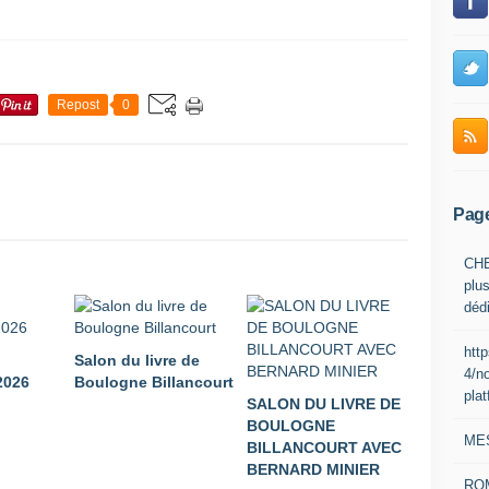
Repost
0
Pag
CHE
plus
déd
htt
Salon du livre de
4/n
026
Boulogne Billancourt
pla
SALON DU LIVRE DE
BOULOGNE
ME
BILLANCOURT AVEC
BERNARD MINIER
RO