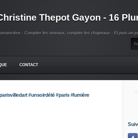
Christine Thepot Gayon - 16 Pl
omancière - Compter les oiseaux, compter les chapeaux - Et puis un jour
QUE
CONTACT
isvilledart #unsoirdété #paris #lumière
Suiv