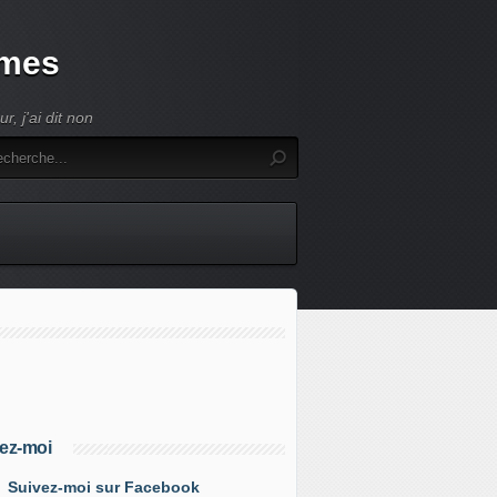
umes
, j'ai dit non
ez-moi
Suivez-moi sur Facebook