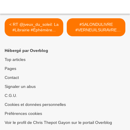
< RT @jveux_du_soleil: La
#SALONDULIVRE
#Librairie #Éphémère...
#VERNEUILSURAVRE
#DEDICACE
#CHRISTINETHEPOTGAY
ON >
Hébergé par Overblog
Top articles
Pages
Contact
Signaler un abus
C.G.U.
Cookies et données personnelles
Préférences cookies
Voir le profil de Chris Thepot Gayon sur le portail Overblog