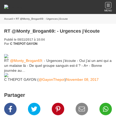
MENU
Accueil
» RT @Monty_Brogan69: - Urgences j'écoute
RT @Monty_Brogan69: - Urgences j'écoute
Publié le 08/11/2017 à 10:04
Par
C THEPOT GAYON
RT
@Monty_Brogan69
: - Urgences j'écoute - Oui j'ai un ami qui a
un malaise là - De quel groupe sanguin est-il ? - A+ - Bonne
journée au…
C THEPOT GAYON (
@GayonThepot
)
November 08, 2017
Partager