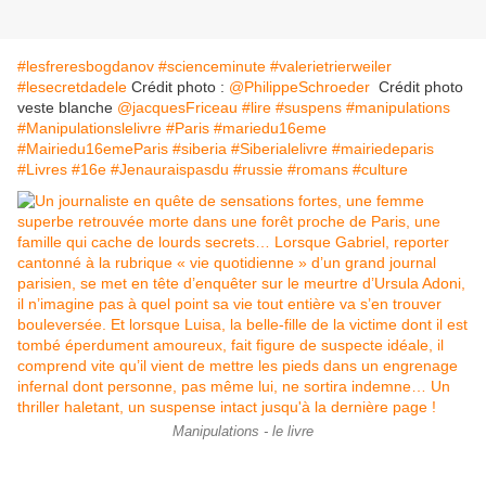
#lesfreresbogdanov
#scienceminute
#valerietrierweiler
#lesecretdadele
Crédit photo :
@PhilippeSchroeder
Crédit photo
veste blanche
@jacquesFriceau
#lire
#suspens
#manipulations
#Manipulationslelivre
#Paris
#mariedu16eme
#Mairiedu16emeParis
#siberia
#Siberialelivre
#mairiedeparis
#Livres
#16e
#Jenauraispasdu
#russie
#romans #culture
Manipulations - le livre