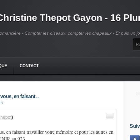
Christine Thepot Gayon - 16 Pl
omancière - Compter les oiseaux, compter les chapeaux - Et puis un jour
QUE
CONTACT
us, en faisant...
ON
hepot
)
Suiv
s, en faisant travailler votre mémoire et pour les autres en
ENIR
au 923…