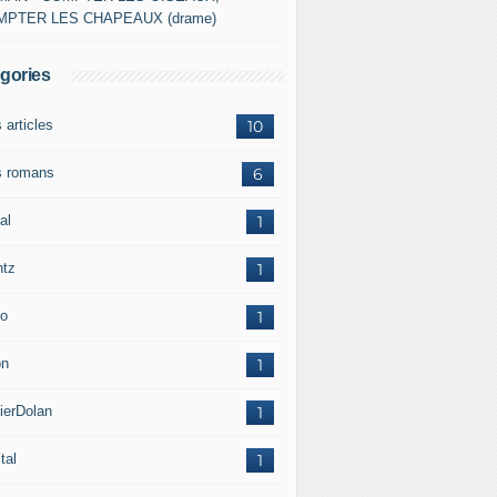
MPTER LES CHAPEAUX (drame)
gories
 articles
10
 romans
6
al
1
ntz
1
o
1
on
1
ierDolan
1
tal
1