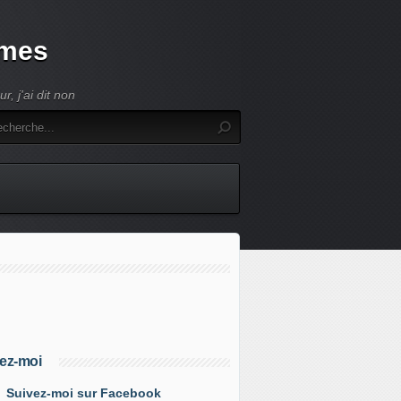
umes
, j'ai dit non
ez-moi
Suivez-moi sur Facebook