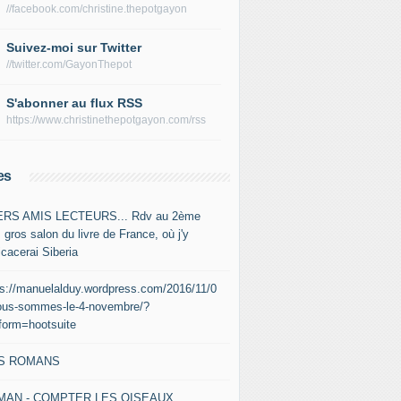
//facebook.com/christine.thepotgayon
Suivez-moi sur Twitter
//twitter.com/GayonThepot
S'abonner au flux RSS
https://www.christinethepotgayon.com/rss
es
RS AMIS LECTEURS... Rdv au 2ème
 gros salon du livre de France, où j'y
icacerai Siberia
ps://manuelalduy.wordpress.com/2016/11/0
ous-sommes-le-4-novembre/?
tform=hootsuite
S ROMANS
MAN - COMPTER LES OISEAUX,