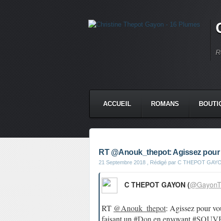
R
ACCUEIL
ROMANS
BOUTI
RT @Anouk_thepot: Agissez pour vo
21 Septembre 2018
, Rédigé par C THEPOT GAY
C THEPOT GAYON (
@GayonT
RT
@Anouk_thepot
: Agissez pour vou
faisant un
#Don
en envoyant
#SOUV