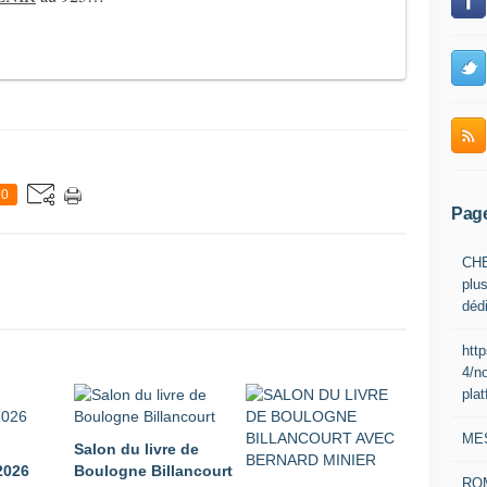
0
Pag
CHE
plus
déd
htt
4/n
pla
ME
Salon du livre de
026
Boulogne Billancourt
RO