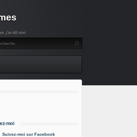
umes
, j'ai dit non
ez-moi
Suivez-moi sur Facebook