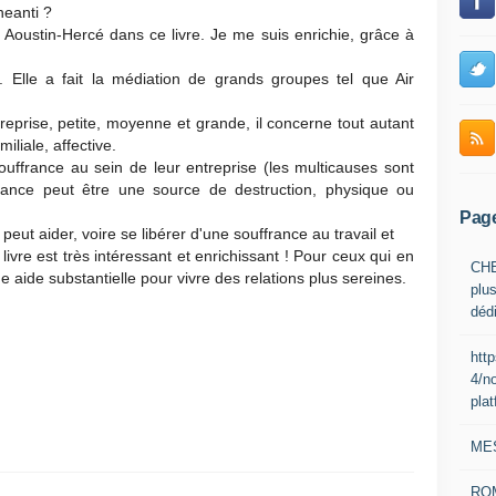
neanti ?
e Aoustin-Hercé dans ce livre. Je me suis enrichie, grâce à
. Elle a fait la médiation de grands groupes tel que Air
reprise, petite, moyenne et grande, il concerne tout autant
iliale, affective.
ouffrance au sein de leur entreprise (les multicauses sont
france peut être une source de destruction, physique ou
Pag
eut aider, voire se libérer d'une souffrance au travail et
ivre est très intéressant et enrichissant ! Pour ceux qui en
CHE
e aide substantielle pour vivre des relations plus sereines.
plus
déd
htt
4/n
pla
ME
RO