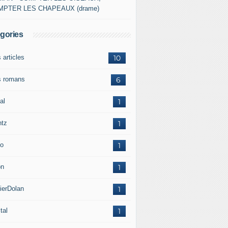
MPTER LES CHAPEAUX (drame)
gories
 articles
10
 romans
6
al
1
ntz
1
o
1
on
1
ierDolan
1
tal
1