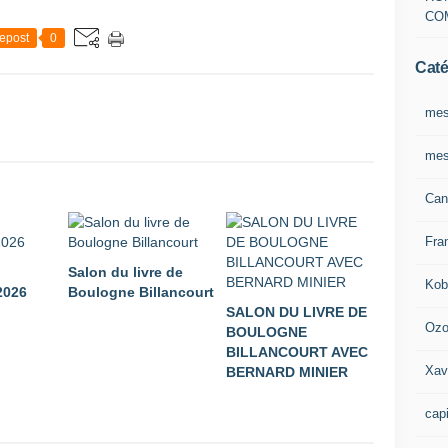
CO
epost
0
Caté
mes
mes
Can
Fra
Salon du livre de
Kob
026
Boulogne Billancourt
SALON DU LIVRE DE
Oz
BOULOGNE
BILLANCOURT AVEC
Xav
BERNARD MINIER
capi