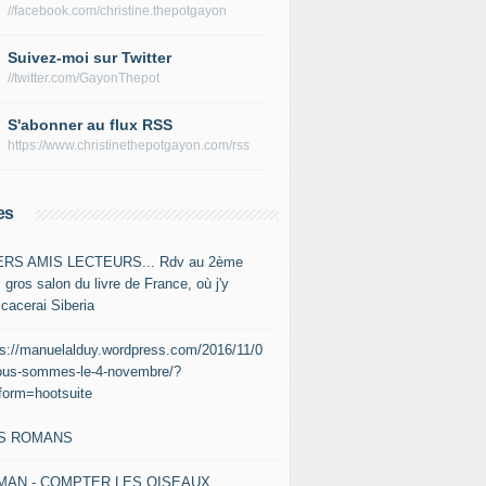
//facebook.com/christine.thepotgayon
Suivez-moi sur Twitter
//twitter.com/GayonThepot
S'abonner au flux RSS
https://www.christinethepotgayon.com/rss
es
RS AMIS LECTEURS... Rdv au 2ème
 gros salon du livre de France, où j'y
icacerai Siberia
ps://manuelalduy.wordpress.com/2016/11/0
ous-sommes-le-4-novembre/?
tform=hootsuite
S ROMANS
MAN - COMPTER LES OISEAUX,