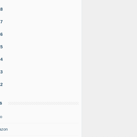
18
17
16
15
14
13
12
s
o
azon