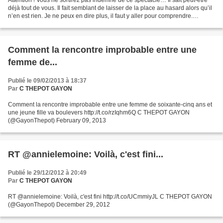
déjà tout de vous. Il fait semblant de laisser de la place au hasard alors qu’il
n’en est rien. Je ne peux en dire plus, il faut y aller pour comprendre.
Frissons garantis. Vous...
Comment la rencontre improbable entre une
femme de...
Publié le 09/02/2013 à 18:37
Par
C THEPOT GAYON
Comment la rencontre improbable entre une femme de soixante-cinq ans et
une jeune fille va boulevers http://t.co/rzIqhm6Q C THEPOT GAYON
(@GayonThepot) February 09, 2013
RT @annielemoine: Voilà, c'est fini...
Publié le 29/12/2012 à 20:49
Par
C THEPOT GAYON
RT @annielemoine: Voilà, c'est fini http://t.co/UCmmiyJL C THEPOT GAYON
(@GayonThepot) December 29, 2012