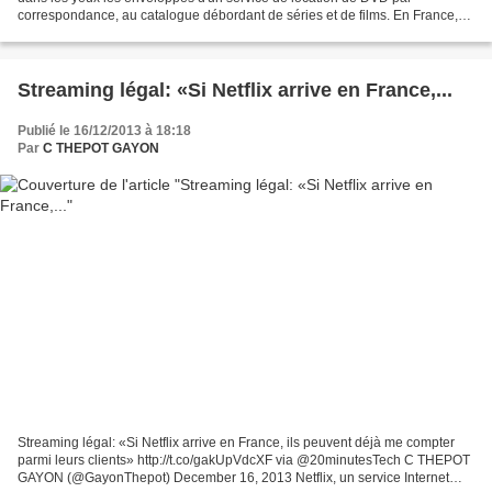
correspondance, au catalogue débordant de séries et de films. En France,
seuls les spécialistes connaissaient Netflix,...
Streaming légal: «Si Netflix arrive en France,...
Publié le 16/12/2013 à 18:18
Par
C THEPOT GAYON
Streaming légal: «Si Netflix arrive en France, ils peuvent déjà me compter
parmi leurs clients» http://t.co/gakUpVdcXF via @20minutesTech C THEPOT
GAYON (@GayonThepot) December 16, 2013 Netflix, un service Internet