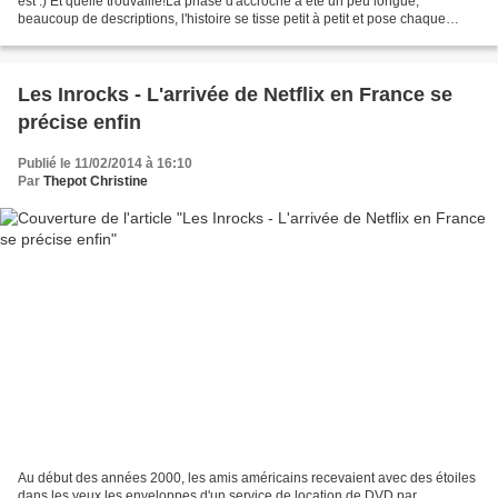
est :) Et quelle trouvaille!La phase d'accroche a été un peu longue,
beaucoup de descriptions, l'histoire se tisse petit à petit et pose chaque
personnage.
Les Inrocks - L'arrivée de Netflix en France se
précise enfin
Publié le 11/02/2014 à 16:10
Par
Thepot Christine
Au début des années 2000, les amis américains recevaient avec des étoiles
dans les yeux les enveloppes d'un service de location de DVD par