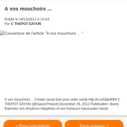
A vos mouchoirs ...
Publié le 29/12/2012 à 14:04
Par
C THEPOT GAYON
A vos mouchoirs ... Chialer serait bon pour votre santé http://t.co/OjIp46Pk C
THEPOT GAYON (@GayonThepot) December 29, 2012 Publication: (bum)
Exprimer ses émotions négatives et ses humeurs maussades serait
excellent pour la santé. Voici une étude qui...
< Page précédente
Page suivante >