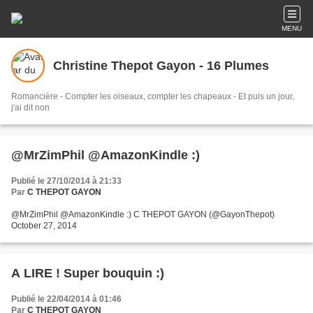
MENU
Christine Thepot Gayon - 16 Plumes
Romancière - Compter les oiseaux, compter les chapeaux - Et puis un jour,
j'ai dit non
@MrZimPhil @AmazonKindle :)
Publié le 27/10/2014 à 21:33
Par
C THEPOT GAYON
@MrZimPhil @AmazonKindle :) C THEPOT GAYON (@GayonThepot)
October 27, 2014
A LIRE ! Super bouquin :)
Publié le 22/04/2014 à 01:46
Par
C THEPOT GAYON