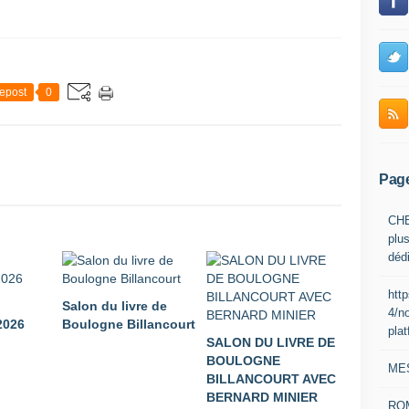
epost
0
Pag
CHE
plus
déd
htt
Salon du livre de
4/n
026
Boulogne Billancourt
pla
SALON DU LIVRE DE
BOULOGNE
ME
BILLANCOURT AVEC
BERNARD MINIER
RO