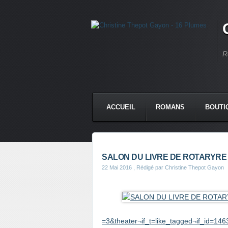
R
ACCUEIL
ROMANS
BOUTI
SALON DU LIVRE DE ROTARYRE 
22 Mai 2016
, Rédigé par Christine Thepot Gayon
=3&theater¬if_t=like_tagged¬if_id=1