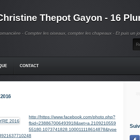
Christine Thepot Gayon - 16 Pl
omancière - Compter les oiseaux, compter les chapeaux - Et puis un jour
QUE
CONTACT
2016
http://https://www.facebook.com/photo.php?
fbid=238867006493918&set=a.2109210559
Suiv
55180.1073741828.100011118614878&type
463921637710248