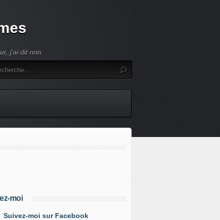
umes
, j'ai dit non
ez-moi
Suivez-moi sur Facebook