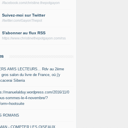
//facebook.com/christine.thepotgayon
Suivez-moi sur Twitter
//twitter.com/GayonThepot
S'abonner au flux RSS
https://www.christinethepotgayon.com/rss
es
RS AMIS LECTEURS... Rdv au 2ème
 gros salon du livre de France, où j'y
icacerai Siberia
ps://manuelalduy.wordpress.com/2016/11/0
ous-sommes-le-4-novembre/?
tform=hootsuite
S ROMANS
MAN - COMPTER LES OISEAUX,