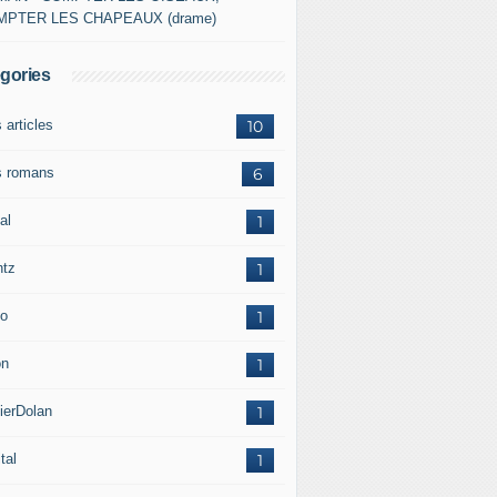
MPTER LES CHAPEAUX (drame)
gories
 articles
10
 romans
6
al
1
ntz
1
o
1
on
1
ierDolan
1
tal
1