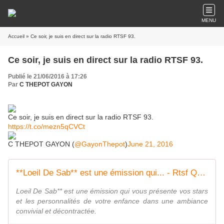
MENU
Accueil
» Ce soir, je suis en direct sur la radio RTSF 93.
Ce soir, je suis en direct sur la radio RTSF 93.
Publié le 21/06/2016 à 17:26
Par
C THEPOT GAYON
Ce soir, je suis en direct sur la radio RTSF 93.
https://t.co/mezn5qCVCt
C THEPOT GAYON (
@GayonThepot
)
June 21, 2016
**Loeil De Sab** est une émission qui... - Rtsf Quatre Vingt Treize | Facebook
Loeil De Sab** est une émission qui vous présente vos stars
et les personnalités de votre enfance dans une ambiance
convivial et décontractée.