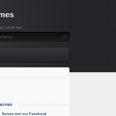
umes
, j'ai dit non
ez-moi
Suivez-moi sur Facebook