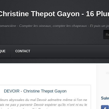
Christine Thepot Gayon - 16 Pl
omancière - Compter les oiseaux, compter les chapeaux - Et puis un jour
QUE
CONTACT
DEVOIR - Christine Thepot Gayon
Suiv
ndeurs abyssales du mal Devoir admettre même si l'on ne
ais ne pas y parvenir Devoir espérer qu'ils n'ont ni eu le