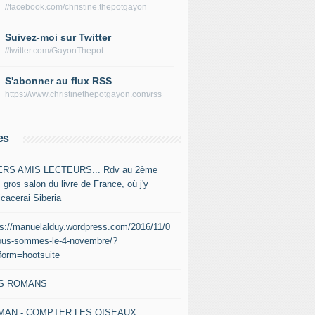
//facebook.com/christine.thepotgayon
Suivez-moi sur Twitter
//twitter.com/GayonThepot
S'abonner au flux RSS
https://www.christinethepotgayon.com/rss
es
RS AMIS LECTEURS... Rdv au 2ème
 gros salon du livre de France, où j'y
icacerai Siberia
ps://manuelalduy.wordpress.com/2016/11/0
ous-sommes-le-4-novembre/?
tform=hootsuite
S ROMANS
MAN - COMPTER LES OISEAUX,