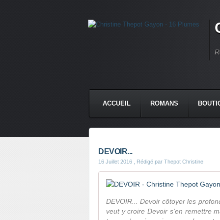
R
ACCUEIL
ROMANS
BOUTI
DEVOIR...
16 Juillet 2016
, Rédigé par Thepot Christine
DEVOIR... Devoir côtoyer les profo
veut y croire Devoir s'en remettre m