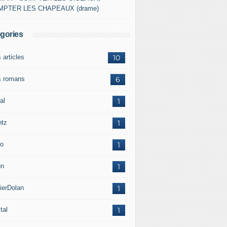
MPTER LES CHAPEAUX (drame)
gories
 articles
10
 romans
6
al
1
ntz
1
o
1
on
1
ierDolan
1
tal
1