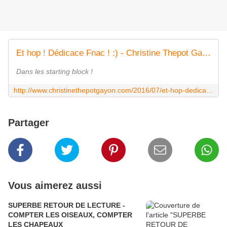
Et hop ! Dédicace Fnac ! :) - Christine Thepot Gayon
Dans les starting block !
http://www.christinethepotgayon.com/2016/07/et-hop-dedicace-fnac.html?utm_source=_ob_share&utm_medium=_ob_google_plus&utm_campaign=_ob_sharebar
Partager
Vous aimerez aussi
SUPERBE RETOUR DE LECTURE -
COMPTER LES OISEAUX, COMPTER
LES CHAPEAUX