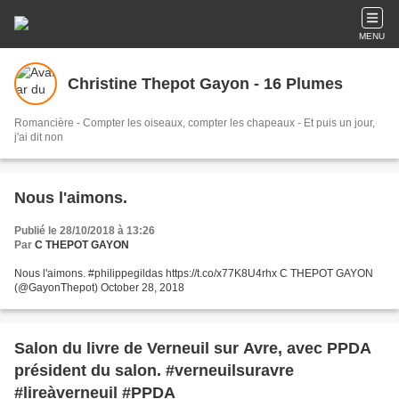
MENU
Christine Thepot Gayon - 16 Plumes
Romancière - Compter les oiseaux, compter les chapeaux - Et puis un jour,
j'ai dit non
Nous l'aimons.
Publié le 28/10/2018 à 13:26
Par
C THEPOT GAYON
Nous l'aimons. #philippegildas https://t.co/x77K8U4rhx C THEPOT GAYON
(@GayonThepot) October 28, 2018
Salon du livre de Verneuil sur Avre, avec PPDA
président du salon. #verneuilsuravre
#lireàverneuil #PPDA