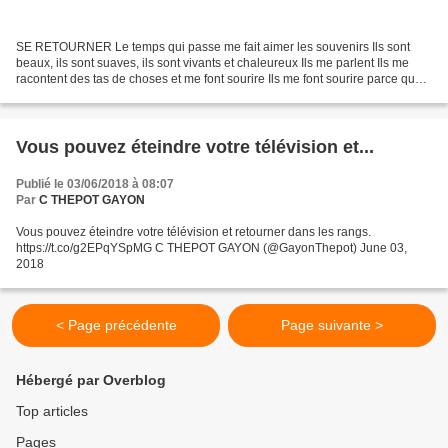
SE RETOURNER Le temps qui passe me fait aimer les souvenirs Ils sont
beaux, ils sont suaves, ils sont vivants et chaleureux Ils me parlent Ils me
racontent des tas de choses et me font sourire Ils me font sourire parce que
je me dis que finalement, tout...
Vous pouvez éteindre votre télévision et...
Publié le 03/06/2018 à 08:07
Par
C THEPOT GAYON
Vous pouvez éteindre votre télévision et retourner dans les rangs.
https://t.co/g2EPqYSpMG C THEPOT GAYON (@GayonThepot) June 03,
2018
< Page précédente
Page suivante >
Hébergé par Overblog
Top articles
Pages