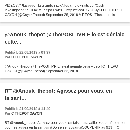
VIDEOS. "Plastique : la grande intox", les cinq extraits de "Cash
Investigation" qu'il ne fallait pas rater… https://t.co/PX26GNyKLf C THEPOT
GAYON (@GayonThepot) September 28, 2018 VIDEOS. "Plastique : la
grande intox", les cinq extraits de "Cash Investigation"...
@Anouk_thepot @ThePOSITIVR Elle est géniale
cette...
Publié le 22/09/2018 à 08:37
Par
C THEPOT GAYON
@Anouk_thepot @ThePOSITIVR Elle est géniale cette vidéo ! C THEPOT
GAYON (@GayonThepot) September 22, 2018
RT @Anouk_thepot: Agissez pour vous, en
faisant...
Publié le 21/09/2018 à 14:49
Par
C THEPOT GAYON
RT @Anouk_thepot: Agissez pour vous, en faisant travailler votre mémoire et
pour les autres en faisant un #Don en envoyant #SOUVENIR au 923… C