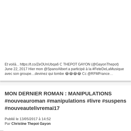
Et voilà... https://t.co/ZeOUnUbqa6 C THEPOT GAYON (@GayonThepot)
June 22, 2017 Hier mon @SpanoAlbert a participé à la #FeteDeLaMusique
avec son groupe....devinez qui tombe 😂😂😂😂 Cc @RFMFrance
@Elodiegossuin #RFMMatin 🎶 https://t.co/EW59mzJ7bI
MON DERNIER ROMAN : MANIPULATIONS
#nouveauroman #manipulations #livre #suspens
#nouveautelivremai17
Publié le 13/05/2017 à 14:52
Par
Christine Thepot Gayon