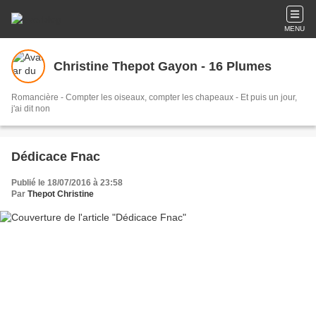
MENU
Christine Thepot Gayon - 16 Plumes
Romancière - Compter les oiseaux, compter les chapeaux - Et puis un jour,
j'ai dit non
Dédicace Fnac
Publié le 18/07/2016 à 23:58
Par
Thepot Christine